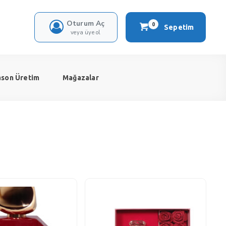
Oturum Aç
0
Sepetim
veya üye ol
ason Üretim
Mağazalar