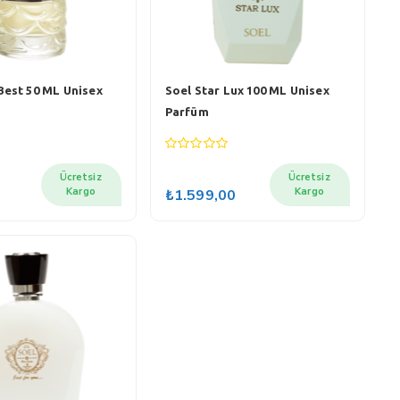
Best 50 ML Unisex
Soel Star Lux 100 ML Unisex
Parfüm
0
out
Ücretsiz
Ücretsiz
of
Kargo
Kargo
₺
1.599,00
5