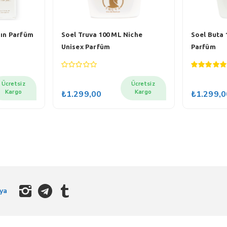
dın Parfüm
Soel Truva 100 ML Niche
Soel Buta 
Unisex Parfüm
Parfüm
0
5.00
out of
out
5
Ücretsiz
Ücretsiz
of
Kargo
Kargo
₺
1.299,00
₺
1.299,0
5
ya