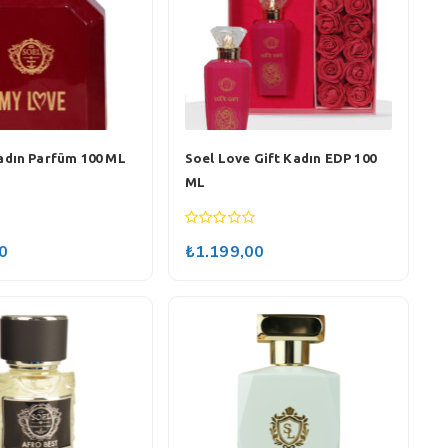
adın Parfüm 100 ML
Soel Love Gift Kadın EDP 100
ML
0
0
₺
1.199,00
out
of
5