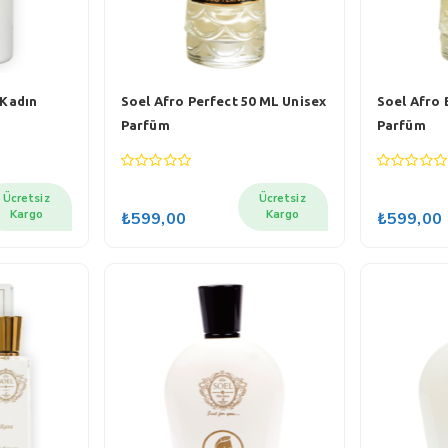
 Kadın
Soel Afro Perfect 50 ML Unisex
Soel Afro 
Parfüm
Parfüm
0
0
out
out
Ücretsiz
Ücretsiz
of
of
Kargo
Kargo
₺
599,00
₺
599,00
5
5