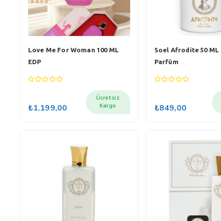
Love Me For Woman 100 ML
Soel Afrodite 50 ML
EDP
Parfüm
0
0
out
out
Ücretsiz
of
of
Kargo
₺
1.199,00
₺
849,00
5
5