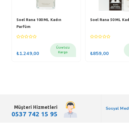
Soel Rana 100 ML Kadın
Soel Rana 50 ML Ka
Parfüm
0
0
out
out
Ücretsiz
of
of
Kargo
₺
1.249,00
₺
859,00
5
5
Müşteri Hizmetleri
Sosyal Med
0537 742 15 95