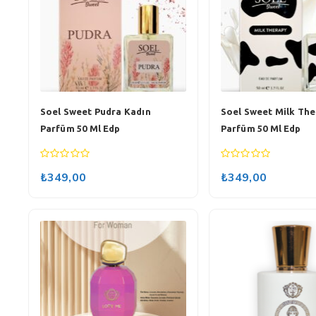
Soel Sweet Pudra Kadın
Soel Sweet Milk The
Parfüm 50 Ml Edp
Parfüm 50 Ml Edp
0
0
₺
349,00
₺
349,00
out
out
of
of
5
5