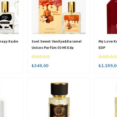
rapy Kadın
Soel Sweet Vanilya&Karamel
My Love K
Unisex Parfüm 50 Ml Edp
EDP
0
0
₺
349,00
₺
1.199,0
out
out
of
of
5
5