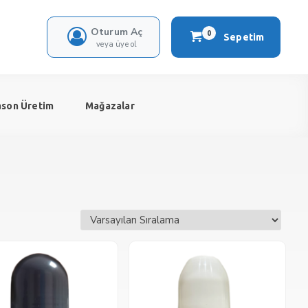
Oturum Aç
0
Sepetim
veya üye ol
ason Üretim
Mağazalar