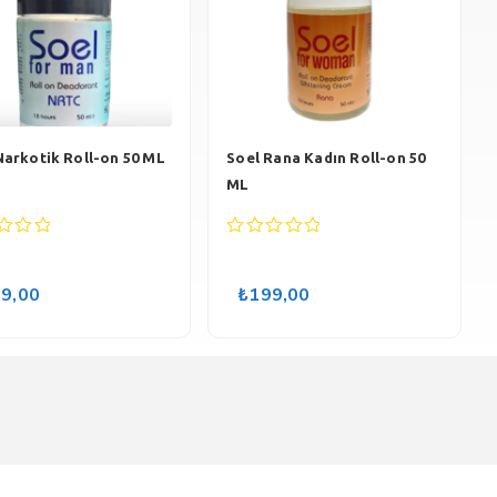
Narkotik Roll-on 50 ML
Soel Rana Kadın Roll-on 50
ML
0
out
of
9,00
₺
199,00
5