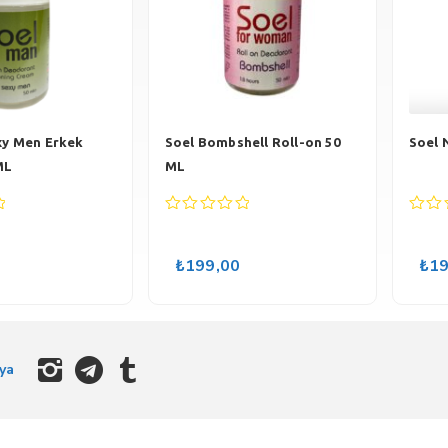
xy Men Erkek
Soel Bombshell Roll-on 50
Soel 
ML
ML
0
0
out
out
of
of
₺
199,00
₺
19
5
5
ya