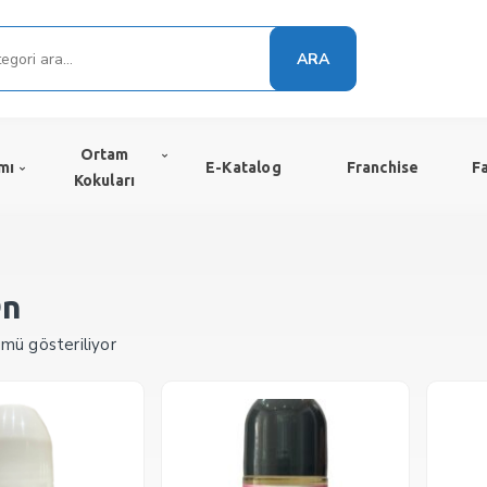
ARA
Ortam
mı
E-Katalog
Franchise
F
Kokuları
On
mü gösteriliyor