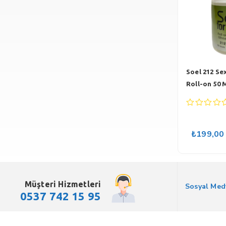
Soel 212 Se
Roll-on 50 
0
out
of
₺
199,00
5
Müşteri Hizmetleri
Sosyal Med
0537 742 15 95