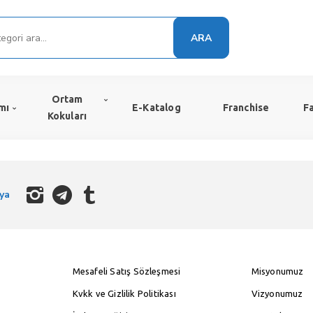
ARA
Ortam
mı
E-Katalog
Franchise
F
Kokuları
ya
Mesafeli Satış Sözleşmesi
Misyonumuz
Kvkk ve Gizlilik Politikası
Vizyonumuz