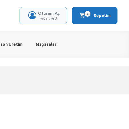
Oturum Aç
0
Sepetim
veya üye ol
ason Üretim
Mağazalar