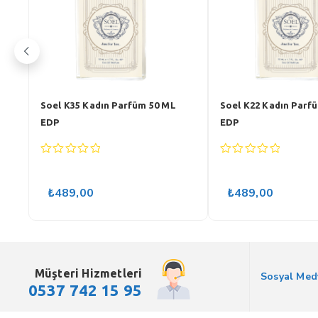
Soel K35 Kadın Parfüm 50 ML
Soel K22 Kadın Parf
EDP
EDP
0
0
out
out
of
of
₺
489,00
₺
489,00
5
5
Müşteri Hizmetleri
Sosyal Med
0537 742 15 95