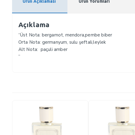
Ürün Açıklaması
Ürün Yorumları
Açıklama
“Üst Nota: bergamot, mendora,pembe biber
Orta Nota: germanyum, sulu şeftali,leylek
Alt Nota: paçuli amber
”