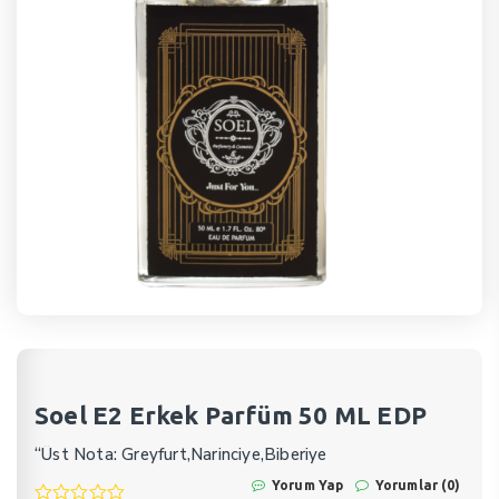
Soel E2 Erkek Parfüm 50 ML EDP
“Üst Nota: Greyfurt,Narinciye,Biberiye
Orta Nota: Sümbülteber,Tuberoza
Yorum Yap
Yorumlar (0)
Alt Nota: Vetivera