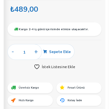
”
₺
489,00
Kargo 2-4 iş günü içerisinde elinize ulaşacaktır.
Soel
Sepete Ekle
E2
Erkek
İstek Listesine Ekle
Parfüm
50
ML
EDP
Ücretsiz Kargo
Fırsat Ürünü
adet
Hızlı Kargo
Kolay İade