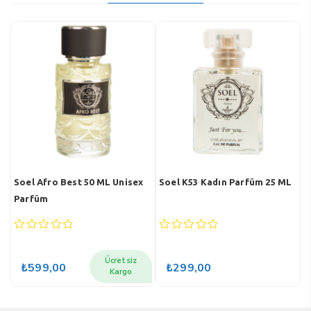
L
Soel Afro Best 50 ML Unisex
Soel K53 Kadın Parfüm 25 ML
S
Parfüm
E
0
0
0
out
out
o
of
of
o
Ücretsiz
₺
599,00
₺
299,00
5
5
5
Kargo