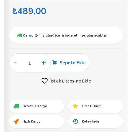
₺
489,00
Kargo 2-4 iş günü içerisinde elinize ulaşacaktır.
Soel
Sepete Ekle
E34
Erkek
İstek Listesine Ekle
Parfüm
50
ML
EDP
Ücretsiz Kargo
Fırsat Ürünü
adet
Hızlı Kargo
Kolay İade