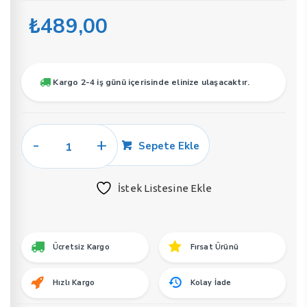
₺
489,00
Kargo 2-4 iş günü içerisinde elinize ulaşacaktır.
Soel
Sepete Ekle
E63
Erkek
İstek Listesine Ekle
Parfüm
50
ML
EDP
Ücretsiz Kargo
Fırsat Ürünü
adet
Hızlı Kargo
Kolay İade