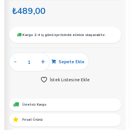
₺
489,00
Kargo 2-4 iş günü içerisinde elinize ulaşacaktır.
Soel
Sepete Ekle
E64
Erkek
İstek Listesine Ekle
Parfüm
50
ML
EDP
Ücretsiz Kargo
adet
Fırsat Ürünü