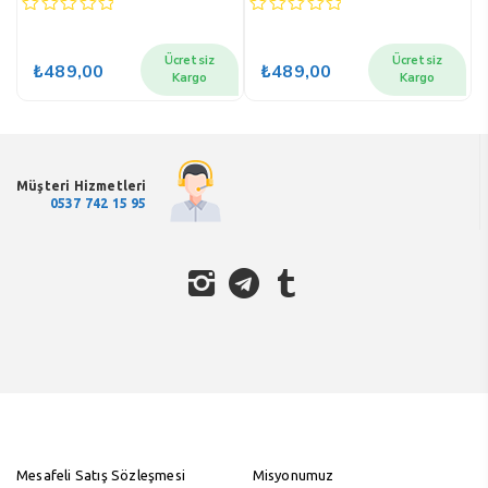
0
0
0
out
out
out
of
of
of
Ücretsiz
Ücretsiz
₺
489,00
₺
489,00
₺
5
5
5
Kargo
Kargo
Müşteri Hizmetleri
0537 742 15 95
Mesafeli Satış Sözleşmesi
Misyonumuz