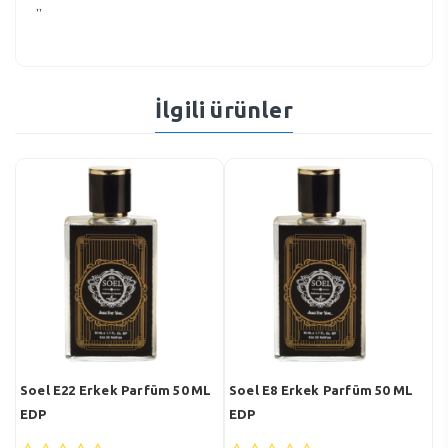
”
İlgili ürünler
Soel E22 Erkek Parfüm 50 ML
Soel E8 Erkek Parfüm 50 ML
Soe
EDP
EDP
ED