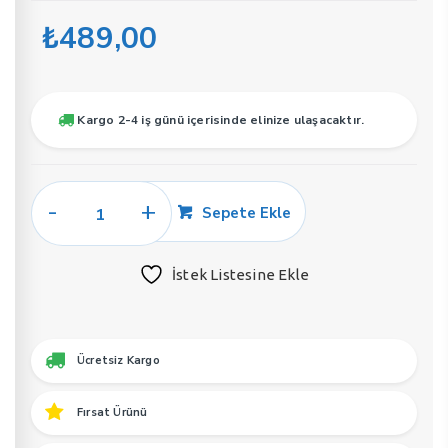
₺
489,00
Kargo 2-4 iş günü içerisinde elinize ulaşacaktır.
Soel
Sepete Ekle
E68
Erkek
İstek Listesine Ekle
Parfüm
50
ML
EDP
Ücretsiz Kargo
adet
Fırsat Ürünü