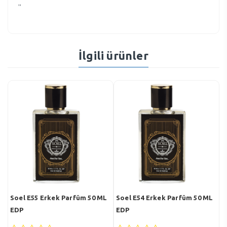
”
İlgili ürünler
L
Soel E55 Erkek Parfüm 50 ML
Soel E54 Erkek Parfüm 50 ML
S
EDP
EDP
E