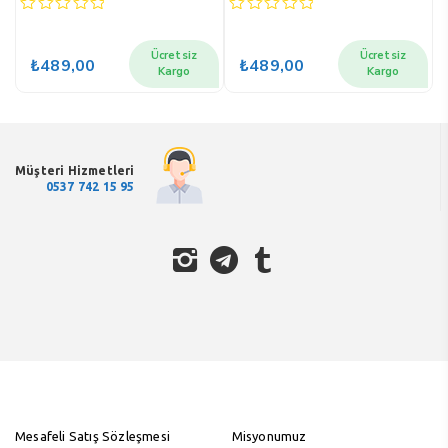
0
0
0
out
out
o
of
of
o
Ücretsiz
Ücretsiz
₺
489,00
₺
489,00
5
5
5
Kargo
Kargo
Müşteri Hizmetleri
0537 742 15 95
Mesafeli Satış Sözleşmesi
Misyonumuz