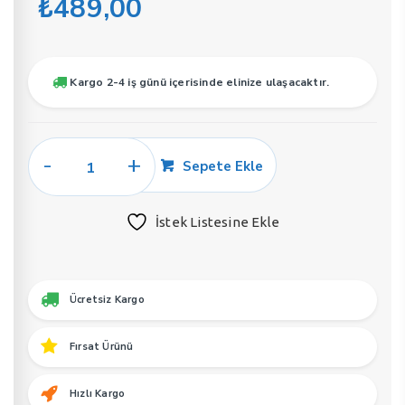
₺
489,00
Kargo 2-4 iş günü içerisinde elinize ulaşacaktır.
Soel
Sepete Ekle
E69
Erkek
İstek Listesine Ekle
Parfüm
50
ML
EDP
Ücretsiz Kargo
adet
Fırsat Ürünü
Hızlı Kargo