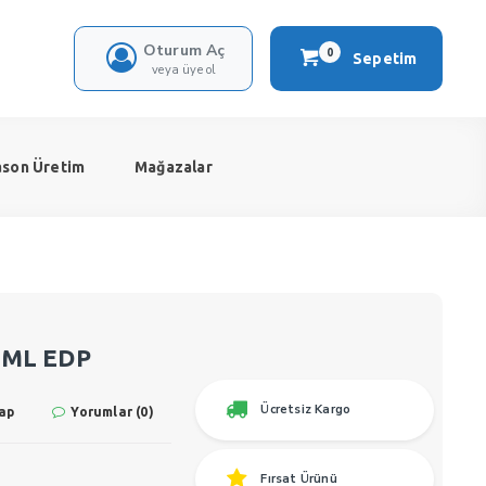
Oturum Aç
0
Sepetim
veya üye ol
ason Üretim
Mağazalar
0 ML EDP
Ücretsiz Kargo
ap
Yorumlar (0)
Fırsat Ürünü