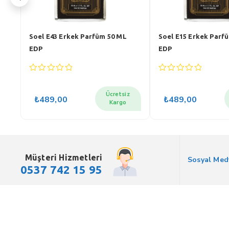
Soel E43 Erkek Parfüm 50 ML
Soel E15 Erkek Parf
EDP
EDP
0
0
out
out
of
of
z
Ücretsiz
₺
489,00
₺
489,00
5
5
Kargo
Müşteri Hizmetleri
Sosyal Med
0537 742 15 95