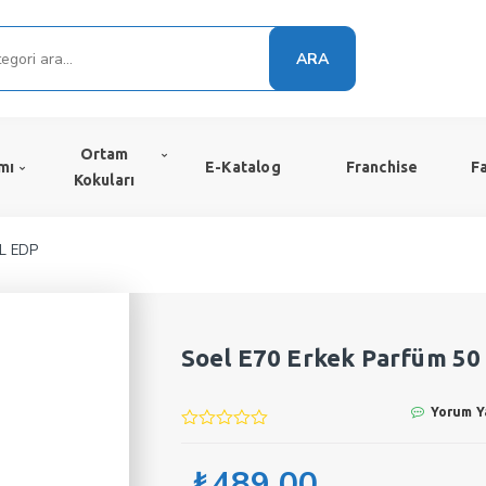
ARA
Ortam
mı
E-Katalog
Franchise
F
Kokuları
ML EDP
Soel E70 Erkek Parfüm 5
Yorum Y
₺
489,00