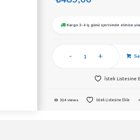
Kargo 2-4 iş günü içerisinde elinize ula
Soel
Se
E70
Erkek
Parfüm
İstek Listesine 
50
ML
EDP
314 views
İstek Listesine Ekle
adet