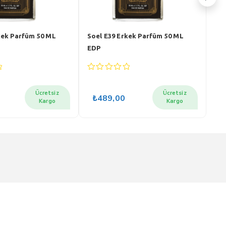
kek Parfüm 50 ML
Soel E39 Erkek Parfüm 50 ML
Soe
EDP
ED
0
0
out
out
of
of
Ücretsiz
Ücretsiz
₺
489,00
₺
5
5
Kargo
Kargo