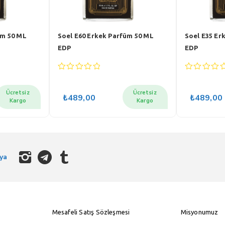
üm 50 ML
Soel E60 Erkek Parfüm 50 ML
Soel E35 Er
EDP
EDP
0
0
out
out
of
of
Ücretsiz
Ücretsiz
₺
489,00
₺
489,00
5
5
Kargo
Kargo
ya
Mesafeli Satış Sözleşmesi
Misyonumuz