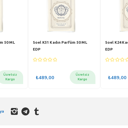
Soel K53 Kadın Parfüm 50 ML
Soel K47 Kadın Parfüm 5
EDP
EDP
0
0
out
out
of
of
Ücretsiz
₺
489,00
₺
489,00
5
5
Kargo
ya