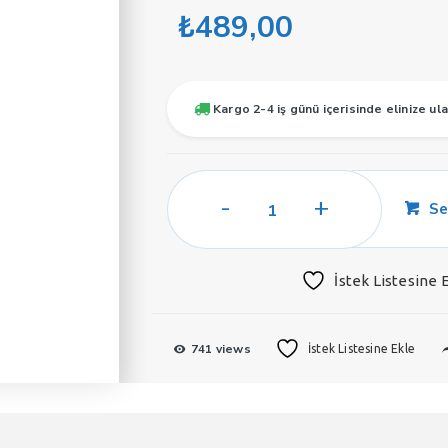
₺
489,00
Kargo 2-4 iş günü içerisinde elinize ula
Soel
Se
K61
Kadın
Parfüm
İstek Listesine 
50
ML
EDP
741 views
İstek Listesine Ekle
adet