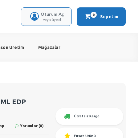
Oturum Aç
0
Sepetim
veya üye ol
ason Üretim
Mağazalar
0 ML EDP
Ücretsiz Kargo
ap
Yorumlar (0)
Fırsat Ürünü