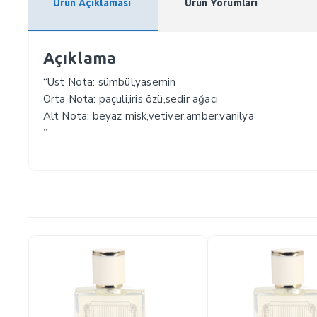
Ürün Açıklaması
Ürün Yorumları
Açıklama
“Üst Nota: sümbül,yasemin
Orta Nota: paçuli,iris özü,sedir ağacı
Alt Nota: beyaz misk,vetiver,amber,vanilya
”