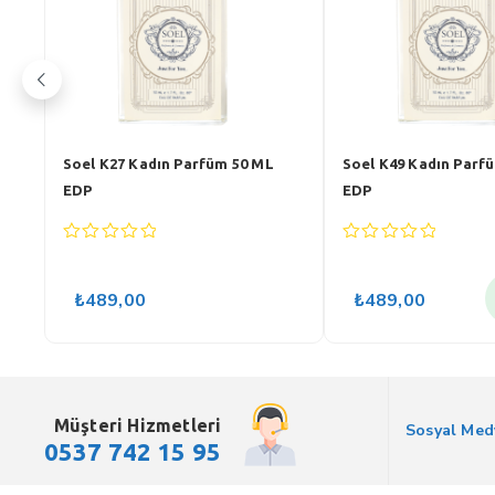
 K51 Kadın Parfüm 50 ML
Soel K24 Kadın Parfüm 50 ML
EDP
0
out
of
Ücretsiz
89,00
₺
489,00
5
Kargo
Müşteri Hizmetleri
Sosyal Med
0537 742 15 95