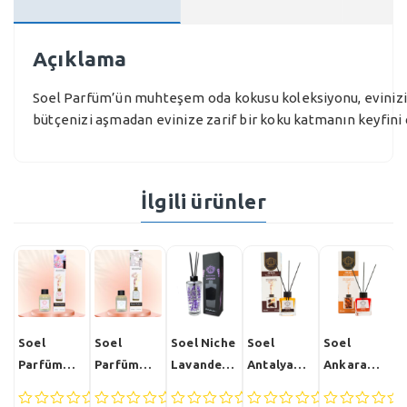
Açıklama
Soel Parfüm’ün muhteşem oda kokusu koleksiyonu, evinizi od
bütçenizi aşmadan evinize zarif bir koku katmanın keyfini ç
İlgili ürünler
Soel
Soel
Soel Niche
Soel
Soel
S
Parfüm
Parfüm
Lavander
Antalya
Ankara
G
Kiraz
Beyaz
Bambu
Bambu
Bambu