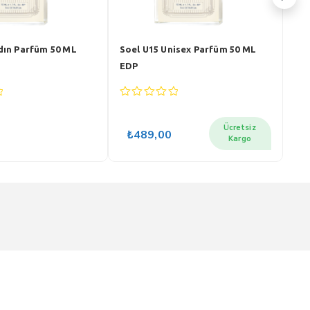
dın Parfüm 50 ML
Soel U15 Unisex Parfüm 50 ML
Soe
EDP
Ed
0
0
out
out
of
of
Ücretsiz
₺
489,00
₺
5
5
Kargo