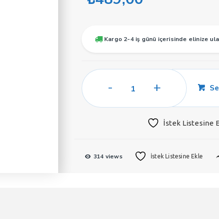
Kargo 2-4 iş günü içerisinde elinize ula
Soel
Se
U16
Unisex
Parfüm
İstek Listesine 
50
ML
EDP
314 views
İstek Listesine Ekle
adet