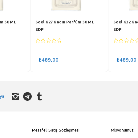
üm 50 ML
Soel K27 Kadın Parfüm 50 ML
Soel K32 Ka
EDP
EDP
0
0
out
out
of
of
₺
489,00
₺
489,00
5
5
ya
Mesafeli Satış Sözleşmesi
Misyonumuz