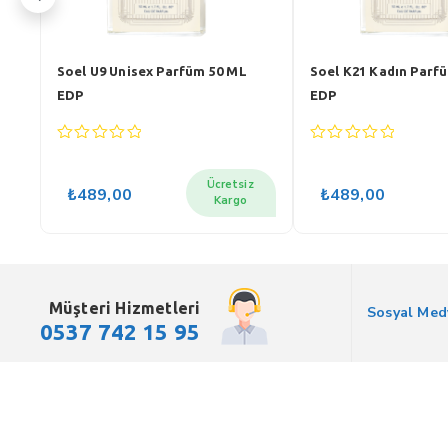
L
Soel U9 Unisex Parfüm 50 ML
Soel K21 Kadın Parf
EDP
EDP
0
0
out
out
of
of
z
Ücretsiz
₺
489,00
₺
489,00
5
5
Kargo
Müşteri Hizmetleri
Sosyal Med
0537 742 15 95