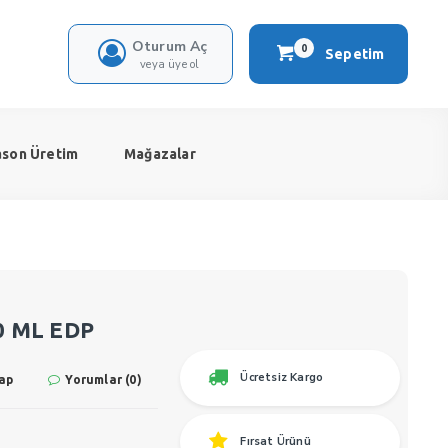
Oturum Aç
0
Sepetim
veya üye ol
ason Üretim
Mağazalar
50 ML EDP
Ücretsiz Kargo
ap
Yorumlar (0)
Fırsat Ürünü