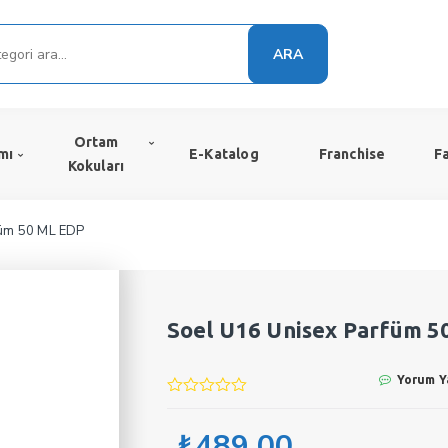
ARA
Ortam
mı
E-Katalog
Franchise
F
Kokuları
füm 50 ML EDP
Soel U16 Unisex Parfüm 
Yorum Y
₺
489,00