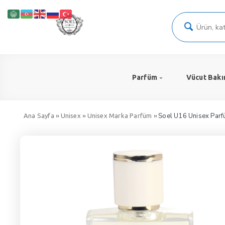
Parfüm
Vücut Bakı
››
››
›› Soel U16 Unisex Par
Ana Sayfa
Unisex
Unisex Marka Parfüm