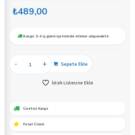
₺
489,00
Kargo 2-4 iş günü içerisinde elinize ulaşacaktır.
Soel
Sepete Ekle
U3
Unisex
İstek Listesine Ekle
Parfüm
50
ML
EDP
Ücretsiz Kargo
adet
Fırsat Ürünü