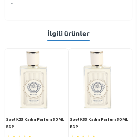
”
İlgili ürünler
L
Soel K23 Kadın Parfüm 50 ML
Soel K53 Kadın Parfüm 50 ML
S
EDP
EDP
E