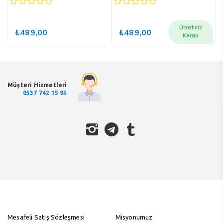
0
0
0
out
out
o
of
of
o
Ücretsiz
₺
489,00
₺
489,00
5
5
5
Kargo
Müşteri Hizmetleri
0537 742 15 95
Mesafeli Satış Sözleşmesi
Misyonumuz